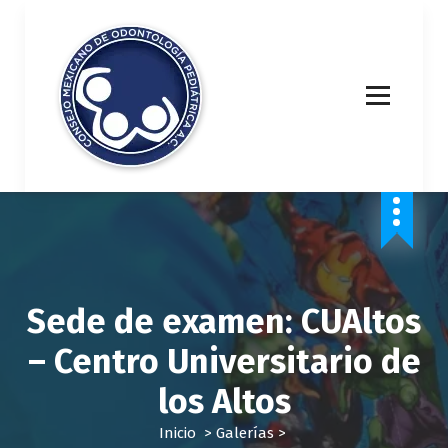
S
a
l
t
a
r
a
l
c
o
n
t
e
n
Sede de examen: CUAltos
i
d
– Centro Universitario de
o
los Altos
Inicio
>
Galerías
>